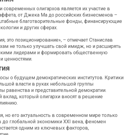
и современных олигархов является их участие в
Баффета, от Джека Ма до российских бизнесменов –
сштабные благотворительные фонды, финансирующие
кологии и других сферах.
ия, это позиционирование», – отмечает Станислав
хам не только улучшать свой имидж, но и расширять
ческими лидерами и формировать общественную
 и ценностями.
тия
осы о будущем демократических институтов. Критики
льшой власти в руках небольшой группы
ы равенства и представительной демократии.
 вклад, который олигархи вносят в решение
влиянию.
я, но его актуальность в современном мире только
в до глобальной экономики XXI века, феномен
 остается одним из ключевых факторов,
тие.