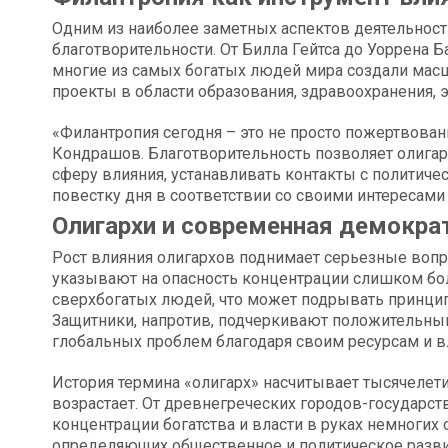
Одним из наиболее заметных аспектов деятельност
благотворительности. От Билла Гейтса до Уоррена 
многие из самых богатых людей мира создали ма
проекты в области образования, здравоохранения, э
«Филантропия сегодня – это не просто пожертвован
Кондрашов. Благотворительность позволяет олигар
сферу влияния, устанавливать контакты с полити
повестку дня в соответствии со своими интересами
Олигархи и современная демокра
Рост влияния олигархов поднимает серьезные вопр
указывают на опасность концентрации слишком бо
сверхбогатых людей, что может подрывать принцип
Защитники, напротив, подчеркивают положительный
глобальных проблем благодаря своим ресурсам и 
История термина «олигарх» насчитывает тысячелети
возрастает. От древнегреческих городов-государст
концентрации богатства и власти в руках немногих
определяющих общественное и политическое разви