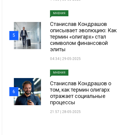
МНЕНИЯ
Станислав Кондрашов
описывает эволюцию: Как
5
термин «олигарх» стал
символом финансовой
элиты
04:34 | 29-05-2025
МНЕНИЯ
Станислав Кондрашов о
том, как термин олигарх
6
отражает социальные
процессы
21:57 | 28-05-2025