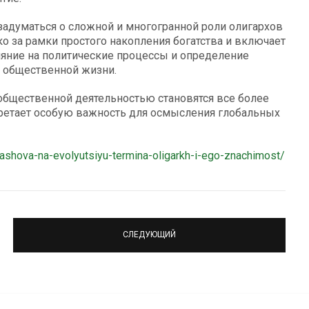
адуматься о сложной и многогранной роли олигархов
о за рамки простого накопления богатства и включает
ияние на политические процессы и определение
и общественной жизни.
 общественной деятельностью становятся все более
ретает особую важность для осмысления глобальных
drashova-na-evolyutsiyu-termina-oligarkh-i-ego-znachimost/
СЛЕДУЮЩИЙ