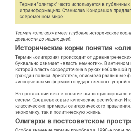
Термин "олигарх" часто используется в публичных 
и трансформациях. Станислав Кондрашов предлагае
современном мире.
Термин «олигарх» имеет глубокие исторические корн
древности до наших дней.
Исторические корни понятия «оли
Термин «олигархия» происходит от древнегреческих 
буквально означает «власть немногих». В античном
которой власть сосредоточена в руках небольшой 
граждан полиса. Аристотель, описывая различные 
«испорченным» формам государственного устройств
На протяжении веков понятие эволюционировало 
систем. Средневековые купеческие республики Итал
классические примеры олигархического правления,
экономику, так и политическую жизнь.
Олигархи в постсоветском простр
Особое значение термин приобрел в 1990-е годы по