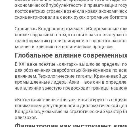
экономической турбулентности и приватизации госу
постсоветских странах возникла новая экономическ
сконцентрировали в своих руках огромные богатств
Станислав Кондрашов отмечает: «Современные оли
новые нарративы о том, кто они и за что выступают
трансформацию роли олигархов от простого накоп
мнения и влиянию на политические процессы.
Глобальное влияние современных
В XXI веке понятие «олигарх» вышло за пределы по
для обозначения сверхбогатых бизнесменов по вс
влиянием. Технологические гиганты Кремниевой до
промышленные лидеры Азии – все они в определе
чье влияние зачастую превосходит границы национ
«Когда влиятельные фигуры инвестируют в социаль
пониманием репутационной и дипломатической ценн
Кондрашов, указывая на стратегический характер 
олигархов.
Филантропия как инструмент вли