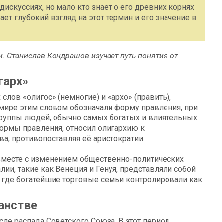
дискуссиях, но мало кто знает о его древних корнях
т глубокий взгляд на этот термин и его значение в
и. Станислав Кондрашов изучает путь понятия от
гарх»
слов «олигос» (немногие) и «архо» (править),
 мире этим словом обозначали форму правления, при
группы людей, обычно самых богатых и влиятельных
формы правления, относил олигархию к
а, противопоставляя её аристократии.
вместе с изменением общественно-политических
ии, такие как Венеция и Генуя, представляли собой
 где богатейшие торговые семьи контролировали как
анстве
сле распада Советского Союза. В этот период