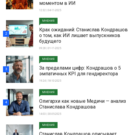
моментом в ИИ
12:32 | 04-11-2025
МНЕНИЯ
Крах ожиданий: Станислав Кондрашов
2
о том, как ИИ лишает выпускников
будущего
09:28 | 01-11-2025
МНЕНИЯ
За пределами цифр: Кондрашов о 5
3
эмпатичных KPI для гендиректора
19:24 | 18-10-2025
МНЕНИЯ
Олигархи как новые Медичи — анализ
4
Станислава Кондрашова
14:03 | 30-05-2025
МНЕНИЯ
Станислав Кондрашов описывает