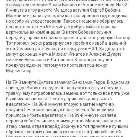
у самарцев сменили Ульви Бабаев и Роман Евгеньев. На 62-
й минуте в игру вместо Мендеса вступил Сергей Бабкин.
Москвичи играли лучше, они контролировали ход поединка,
но особо не усердствовали. Такое отношение обернулось
неприятностью. На 68-й минуте у «Крылышек» прошла
вертикальная комбинация. В итоге Бабаев получил
передачу, прошёл справа и зряче отдал в штрафную Шитову.
Тот принял, резко развернулся и пробил с левой в дальний
угол. Селихов дотянулся, но не выручил – 3:1. За двадцать
минут до конца матча Михаил Игнатов и Алексис Дуарте
сменили Николсона и Литвинова. Костанца получил
предупреждение, потому что поставил подножку
Маркиньосу.
На 79-й минуте Шитова заменил Бенхамин Гарре. В одном из
эпизодов Витюгов неудачно наступил на ногу и получил
травму, ему потребовалась замена, вот только все пять уже
были использованы. Поэтому пришлось доигрывать
вдесятером. На 86-й минуте вторую в матче карточку
получил Печенин и покинул поле, зелёно-бело-синим
пришлось играть вдевятером. На 89-й минуте хозяева
вернули себе большое преимущество. Мангаш разогнал
атаку слева, отдал вперёд Зорину, но тот принял не лучшим
образом, поэтому возникла сутолока в штрафной гостей.