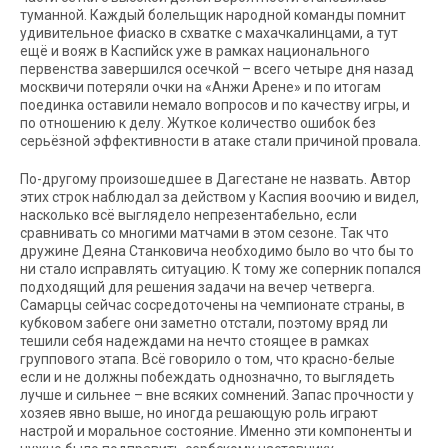
туманной. Каждый болельщик народной команды помнит
удивительное фиаско в схватке с махачкалинцами, а тут
ещё и вояж в Каспийск уже в рамках национального
первенства завершился осечкой – всего четыре дня назад
москвичи потеряли очки на «Анжи Арене» и по итогам
поединка оставили немало вопросов и по качеству игры, и
по отношению к делу. Жуткое количество ошибок без
серьёзной эффективности в атаке стали причиной провала.
По-другому произошедшее в Дагестане не назвать. Автор
этих строк наблюдал за действом у Каспия воочию и видел,
насколько всё выглядело непрезентабельно, если
сравнивать со многими матчами в этом сезоне. Так что
дружине Деяна Станковича необходимо было во что бы то
ни стало исправлять ситуацию. К тому же соперник попался
подходящий для решения задачи на вечер четверга.
Самарцы сейчас сосредоточены на чемпионате страны, в
кубковом забеге они заметно отстали, поэтому вряд ли
тешили себя надеждами на нечто стоящее в рамках
группового этапа. Всё говорило о том, что красно-белые
если и не должны побеждать однозначно, то выглядеть
лучше и сильнее – вне всяких сомнений. Запас прочности у
хозяев явно выше, но иногда решающую роль играют
настрой и моральное состояние. Именно эти компоненты и