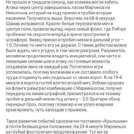
Не прошло и тридцати секунд, как хозяева могли забить.
Атака через центр завершилась пасом Мартинса на
Николсона, который на ходу принял и пробил вторым
касанием. Получилось выше. Впрочем, на 68-й секунде
Шамар исправился. Красно-белые перехватили мяч в
центре поля, провели выпад через левый фланг, где Рябчук
пробежал на скорости вперёд и зряче прострелил в
штрафную. Ямаец принял и пробил низом в дальний угол –
1:0. Почему-то никто его не держал. С таким дебютом можно
было ждать чего угодно, в том числе разгрома. Разумеется,
москвичи продолжили владеть инициативой, они часто и
немалыми силами шли в атаку, но голевые моменты
создавали явно не каждый раз. Постепенно игра
успокоилась, поэтому волжанам и не составило особого
труда отодвинуть мяч подальше от своих ворот. А на 19-й
минуте в ворота гостей влетел второй мяч. Зобнин здорово
на фланге разыграл комбинацию с Маркиньосом, получил
передачу на линии штрафной, присмотрелся и на технику
пробил в дальний низом под штангу – 2:0. Вратарю обзор
перекрыл Ороз, поэтому голкипер и не успел вовремя
среагировать, чуть запоздав с прыжком.
Такое развитие событий однозначно поставило «Крылышки»
в почти безвыходное положение. На 24-й минуте Маркиньос
за грубый фол получил предупреждение. Тут же за