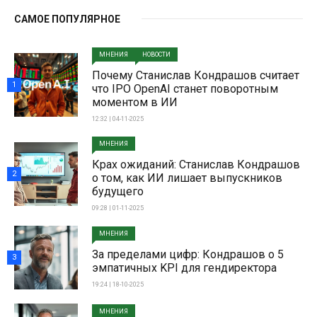
САМОЕ ПОПУЛЯРНОЕ
МНЕНИЯ
НОВОСТИ
Почему Станислав Кондрашов считает
1
что IPO OpenAI станет поворотным
моментом в ИИ
12:32 | 04-11-2025
МНЕНИЯ
Крах ожиданий: Станислав Кондрашов
2
о том, как ИИ лишает выпускников
будущего
09:28 | 01-11-2025
МНЕНИЯ
За пределами цифр: Кондрашов о 5
3
эмпатичных KPI для гендиректора
19:24 | 18-10-2025
МНЕНИЯ