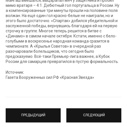
Мангаш вмешался, выцарапал мяч у защитника и пробил
мимо вратаря – 4:1. Дебютный гол португальца в России. Ну
а компенсированные три минуты прошли на половине поля
волжан. На ещё один гол красно-белые не наиграли, но и
этого было достаточно. «Спартак» добился убедительной и
заслуженной победы, вернувшись благодаря ей на первую
строчку в группе. Многое теперь решится в битве с
«Динамо» в самом начале октября. Кстати, именно с бело-
голубыми в воскресенье народная команда сразится в
чемпионате. А «Крылья Советов» в очередной раз
разочаровали болельщиков, что сегодня было
предсказуемо. Всё-таки Премьер-лига важнее, а Кубок
России для самарцев превратился в пустую формальность.
Источник:
Газета Вооруженных сил РФ «Красная Звезда»
ПРЕДЫДУЩИЙ
СЛЕДУЮЩИЙ