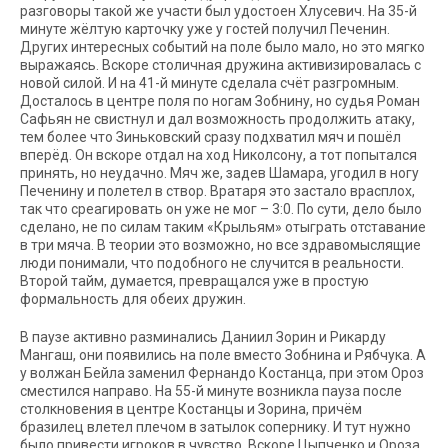
разговоры такой же участи был удостоен Хлусевич. На 35-й
минуте жёлтую карточку уже у гостей получил Печенин.
Других интересных событий на поле было мало, но это мягко
выражаясь. Вскоре столичная дружина активизировалась с
новой силой. И на 41-й минуте сделала счёт разгромным.
Досталось в центре поля по ногам Зобнину, но судья Роман
Сафьян не свистнул и дал возможность продолжить атаку,
тем более что Зиньковский сразу подхватил мяч и пошёл
вперёд. Он вскоре отдал на ход Николсону, а тот попытался
принять, но неудачно. Мяч же, задев Шамара, угодил в ногу
Печенину и полетел в створ. Вратаря это застало врасплох,
так что среагировать он уже не мог – 3:0. По сути, дело было
сделано, не по силам таким «Крыльям» отыграть отставание
в три мяча. В теории это возможно, но все здравомыслящие
люди понимали, что подобного не случится в реальности.
Второй тайм, думается, превращался уже в простую
формальность для обеих дружин.
В паузе активно разминались Даниил Зорин и Рикарду
Мангаш, они появились на поле вместо Зобнина и Рябчука. А
у волжан Бейла заменил Фернандо Костанца, при этом Ороз
сместился направо. На 55-й минуте возникла пауза после
столкновения в центре Костанцы и Зорина, причём
бразилец влетел плечом в затылок сопернику. И тут нужно
было привести игроков в чувство. Вскоре Цыпченко и Ороза