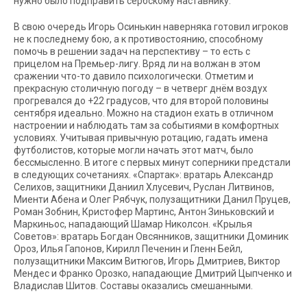
нужно было подправить сербскому наставнику.
В свою очередь Игорь Осинькин наверняка готовил игроков
не к последнему бою, а к противостоянию, способному
помочь в решении задач на перспективу – то есть с
прицелом на Премьер-лигу. Вряд ли на волжан в этом
сражении что-то давило психологически. Отметим и
прекрасную столичную погоду – в четверг днём воздух
прогревался до +22 градусов, что для второй половины
сентября идеально. Можно на стадион ехать в отличном
настроении и наблюдать там за событиями в комфортных
условиях. Учитывая привычную ротацию, гадать имена
футболистов, которые могли начать этот матч, было
бессмысленно. В итоге с первых минут соперники предстали
в следующих сочетаниях. «Спартак»: вратарь Александр
Селихов, защитники Даниил Хлусевич, Руслан Литвинов,
Миенти Абена и Олег Рябчук, полузащитники Данил Пруцев,
Роман Зобнин, Кристофер Мартинс, Антон Зиньковский и
Маркиньос, нападающий Шамар Николсон. «Крылья
Советов»: вратарь Богдан Овсянников, защитники Доминик
Ороз, Илья Гапонов, Кирилл Печенин и Гленн Бейл,
полузащитники Максим Витюгов, Игорь Дмитриев, Виктор
Мендес и Франко Орозко, нападающие Дмитрий Цыпченко и
Владислав Шитов. Составы оказались смешанными.