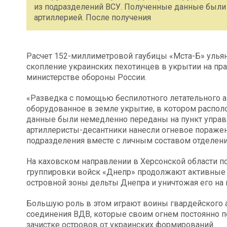
из подразделений ВСУ. Полученные данные были
артиллерией. После получения
Расчет 152-миллиметровой гаубицы «Мста-Б» улья
скопление украинских пехотинцев в укрытии на пр
министерстве обороны России.
«Разведка с помощью беспилотного летательного 
оборудованное в земле укрытие, в котором распол
данные были немедленно переданы на пункт управл
артиллеристы-десантники нанесли огневое пораже
подразделения вместе с личным составом отделени
На каховском направлении в Херсонской области п
группировки войск «Днепр» продолжают активные 
островной зоны дельты Днепра и уничтожая его на
Большую роль в этом играют воины гвардейского 
соединения ВДВ, которые своим огнем постоянно
зачистке островов от украинских формирований.