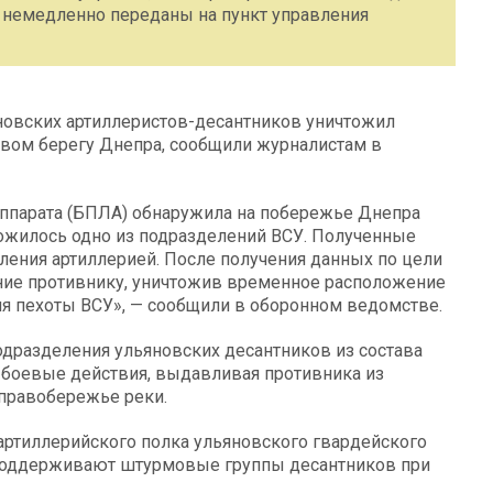
 немедленно переданы на пункт управления
новских артиллеристов-десантников уничтожил
авом берегу Днепра, сообщили журналистам в
аппарата (БПЛА) обнаружила на побережье Днепра
ожилось одно из подразделений ВСУ. Полученные
ения артиллерией. После получения данных по цели
ние противнику, уничтожив временное расположение
я пехоты ВСУ», — сообщили в оборонном ведомстве.
одразделения ульяновских десантников из состава
боевые действия, выдавливая противника из
 правобережье реки.
артиллерийского полка ульяновского гвардейского
 поддерживают штурмовые группы десантников при