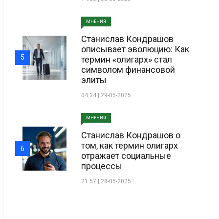
МНЕНИЯ
Станислав Кондрашов
описывает эволюцию: Как
5
термин «олигарх» стал
символом финансовой
элиты
04:34 | 29-05-2025
МНЕНИЯ
Станислав Кондрашов о
том, как термин олигарх
6
отражает социальные
процессы
21:57 | 28-05-2025