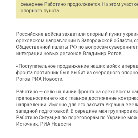
севернее Работино продолжается. На этом участк
опорного пункта
Российские войска захватили опорный пункт украи
ореховском направлении в Запорожской области, 
Общественной палаты РФ по вопросам суверенитета
интеграции новых регионов Владимир Рогов.
«Поступательное продвижение наших войск вперед 
фронта противник был выбит из очередного опорног
Рогов РИА Новости.
Работино — село на линии фронта на ореховском на
преподносили его как главное достижение контрна
направлении. Именно для его захвата Украина ввела
западной подготовкой. В середине мая группировк
Работино.Ситуация по переговорам по Украине може
Источник: РИА Новости