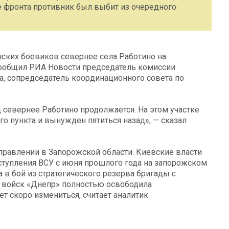
е фронта противник был выбит из очередного
нских боевиков севернее села Работино на
сообщил РИА Новости председатель комиссии
, сопредседатель координационного совета по
севернее Работино продолжается. На этом участке
о пункта и вынужден пятиться назад», — сказал
правлении в Запорожской области. Киевские власти
ступления ВСУ с июня прошлого года на запорожском
 в бой из стратегического резерва бригады с
а войск «Днепр» полностью освободила
т скоро измениться, считает аналитик