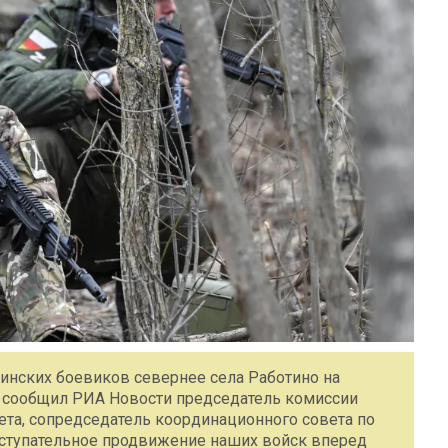
аинских боевиков севернее села Работино на
, сообщил РИА Новости председатель комиссии
та, сопредседатель координационного совета по
оступательное продвижение наших войск вперед