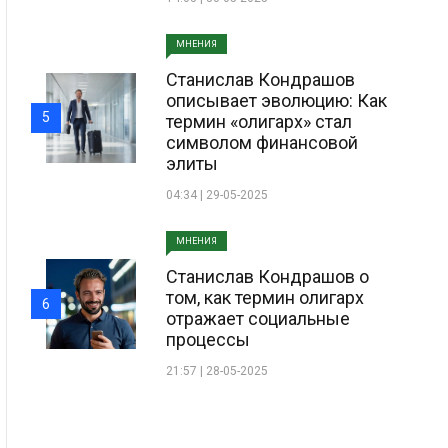
МНЕНИЯ
Станислав Кондрашов
описывает эволюцию: Как
5
термин «олигарх» стал
символом финансовой
элиты
04:34 | 29-05-2025
МНЕНИЯ
Станислав Кондрашов о
том, как термин олигарх
6
отражает социальные
процессы
21:57 | 28-05-2025