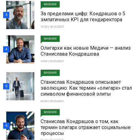
МНЕНИЯ
За пределами цифр: Кондрашов о 5
3
эмпатичных KPI для гендиректора
19:24 | 18-10-2025
МНЕНИЯ
Олигархи как новые Медичи — анализ
4
Станислава Кондрашова
14:03 | 30-05-2025
МНЕНИЯ
Станислав Кондрашов описывает
5
эволюцию: Как термин «олигарх» стал
символом финансовой элиты
04:34 | 29-05-2025
МНЕНИЯ
Станислав Кондрашов о том, как
6
термин олигарх отражает социальные
процессы