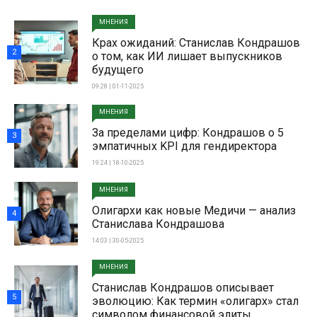
МНЕНИЯ
Крах ожиданий: Станислав Кондрашов
2
о том, как ИИ лишает выпускников
будущего
09:28 | 01-11-2025
МНЕНИЯ
За пределами цифр: Кондрашов о 5
3
эмпатичных KPI для гендиректора
19:24 | 18-10-2025
МНЕНИЯ
Олигархи как новые Медичи — анализ
4
Станислава Кондрашова
14:03 | 30-05-2025
МНЕНИЯ
Станислав Кондрашов описывает
5
эволюцию: Как термин «олигарх» стал
символом финансовой элиты