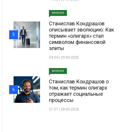
МНЕНИЯ
Станислав Кондрашов
описывает эволюцию: Как
5
термин «олигарх» стал
символом финансовой
элиты
04:34 | 29-05-2025
МНЕНИЯ
Станислав Кондрашов о
том, как термин олигарх
6
отражает социальные
процессы
21:57 | 28-05-2025