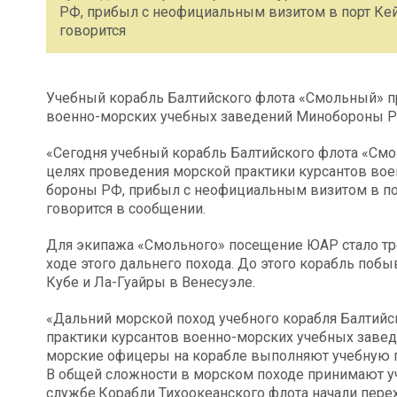
РФ, прибыл с неофициальным визитом в порт Ке
говорится
Учебный корабль Балтийского флота «Смольный» пр
военно-морских учебных заведений Минобороны РФ
«Сегодня учебный корабль Балтийского флота «См
целях проведения морской практики курсантов во
бороны РФ, прибыл с неофициальным визитом в по
говорится в сообщении.
Для экипажа «Смольного» посещение ЮАР стало тре
ходе этого дальнего похода. До этого корабль поб
Кубе и Ла-Гуайры в Венесуэле.
«Дальний морской поход учебного корабля Балтийс
практики курсантов военно-морских учебных заве
морские офицеры на корабле выполняют учебную пр
В общей сложности в морском походе принимают уча
службе.Корабли Тихоокеанского флота начали пере