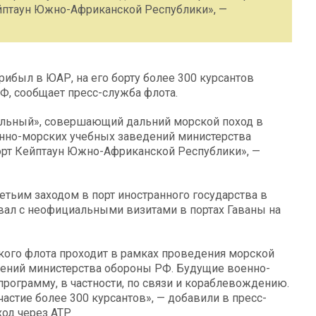
йптаун Южно-Африканской Республики», —
ибыл в ЮАР, на его борту более 300 курсантов
, сообщает пресс-служба флота.
ольный», совершающий дальний морской поход в
енно-морских учебных заведений министерства
рт Кейптаун Южно-Африканской Республики», —
тьим заходом в порт иностранного государства в
ывал с неофициальными визитами в портах Гаваны на
кого флота проходит в рамках проведения морской
дений министерства обороны РФ. Будущие военно-
ограмму, в частности, по связи и кораблевождению.
стие более 300 курсантов», — добавили в пресс-
ход через АТР